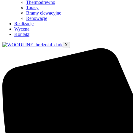
Thermodrewno
Tarasy
Bramy elewacyjne
Renowacje
Realizacje
Wycena
Kontakt
X